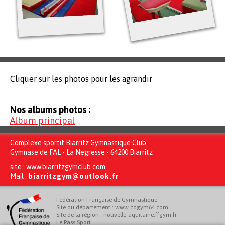
Cliquer sur les photos pour les agrandir
Nos albums photos :
Album principal
Complexe sportif Biarritz Gymnastique Club
Gymnase de FAL - La Negresse - 64200 Biarritz
site :
www.biarritzgymclub.com
Mail :
biarritzgym@outlook.fr
Fédération Française de Gymnastique
Site du département : www.cdgym64.com
Site de la région : nouvelle-aquitaine.ffgym.fr
Le Pass Sport