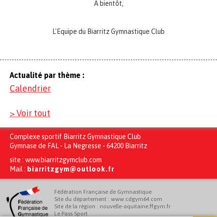
A bientôt,
L'Equipe du Biarritz Gymnastique Club
Actualité par thème :
Calendrier
> Voir tout
Complexe sportif Biarritz Gymnastique Club
Gymnase de FAL - La Negresse - 64200 Biarritz
site :
www.biarritzgymclub.com
Mail :
biarritzgym@outlook.fr
Fédération Française de Gymnastique
Site du département : www.cdgym64.com
Site de la région : nouvelle-aquitaine.ffgym.fr
Le Pass Sport